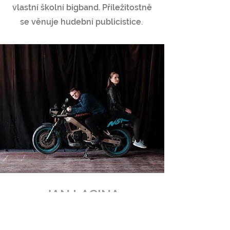
vlastní školní bigband. Příležitostně
se věnuje hudební publicistice.
JAN LACINA
Jan Lacina je český kytarista a