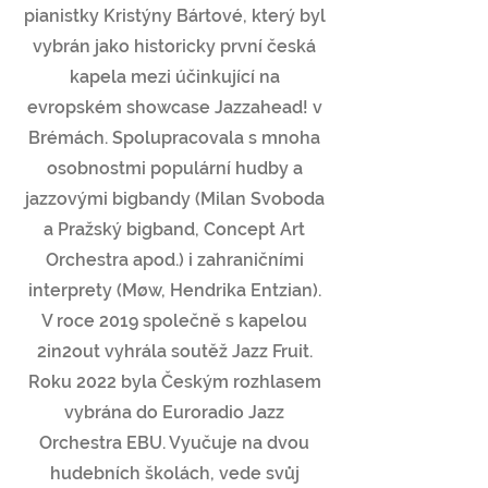
pianistky Kristýny Bártové, který byl
vybrán jako historicky první česká
kapela mezi účinkující na
evropském showcase Jazzahead! v
Brémách. Spolupracovala s mnoha
osobnostmi populární hudby a
jazzovými bigbandy (Milan Svoboda
a Pražský bigband, Concept Art
Orchestra apod.) i zahraničními
interprety (Møw, Hendrika Entzian).
V roce 2019 společně s kapelou
2in2out vyhrála soutěž Jazz Fruit.
Roku 2022 byla Českým rozhlasem
vybrána do Euroradio Jazz
Orchestra EBU. Vyučuje na dvou
hudebních školách, vede svůj