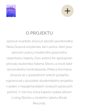
O PROJEKTU
Jazzové kvarteto 2in2out založili saxofonistka
Nela Dusová a kytarista Jan Lacina, kteří jsou
zároveň autory moderního jazzového
repertoáru kapely. Duo autorů ke spolupráci
přizvalo bubeníka Adama Sikoru a nově také
slovenského kontrabasistu Petera Kormana.
2in2out se v posledních letech podařilo
vypracovat z původně studentského projektu
v jeden z nejzajímavějších českých jazzových
počinů. V červnu 2024 kapela vydala album
Living Stories u českého labelu Bivak
Records.